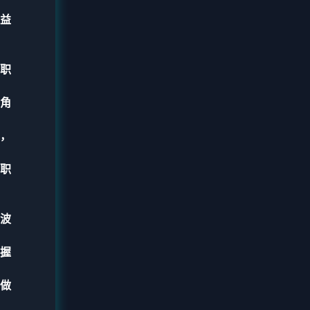
益
职
角
，
职
波
握
做