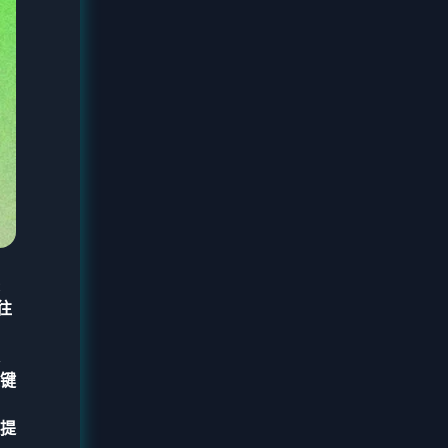
往
键
提