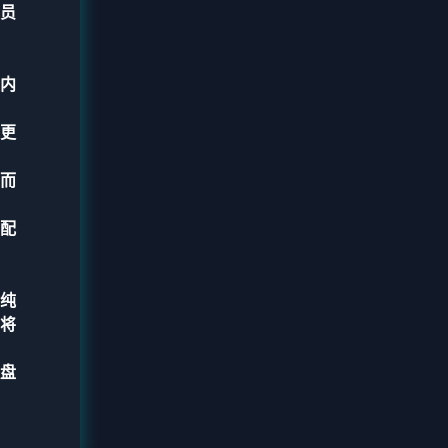
员
内
更
而
配
纯
将
盘