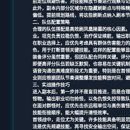
前走位规避伤害。对技能释放节奏进行观察与记
此外，副本内部分区域存在隐藏刷新点与特殊精
偏低。提前规划路线，将这些刷新点纳入刷本节
二、队伍配置策略
合理的队伍搭配是高效刷凤凰陵墓的核心因素。
业。坦克负责拉稳仇恨，治疗保证续航，输出职
在职业选择上，应优先考虑具有群体伤害能力的
色，用于打断首领关键技能。这样的配置能够显
装备评分虽然重要，但团队配合同样关键。评分
即便高评分队伍若缺乏默契，也容易在关键机制
语音沟通在高难度阶段尤为重要，特别是在首领
业则应根据团队节奏调整爆发技能释放时间，避
三、实战操作技巧
进入副本后，第一步并不是盲目推进，而是合理
怪物。输出职业切勿抢怪，以免仇恨失控导致队
在面对群怪时，应优先击杀远程单位与高伤害怪
技能衔接顺序，能大幅提升清怪效率。
首领战中，走位尤为关键。许多技能具备明显范
法是优先规避技能，再寻找安全输出空间，保证