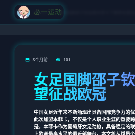
首页
体育要闻
女足国脚邵子钦加盟本菲卡下赛季有望征
3个月前
101
女足国脚邵子钦
望征战欧冠
中国女足近年来不断涌现出具备国际竞争力的优
此次加盟本菲卡，不仅是个人职业生涯的重要跨
是，本菲卡作为葡萄牙女足劲旅，具备稳定的联
上欧洲最高水平的俱乐部舞台。本文将从球员个