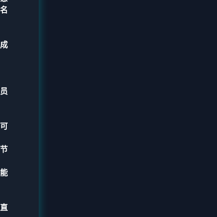
名
成
员
可
节
能
直