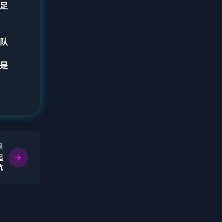
足
队
是
篇
起
航