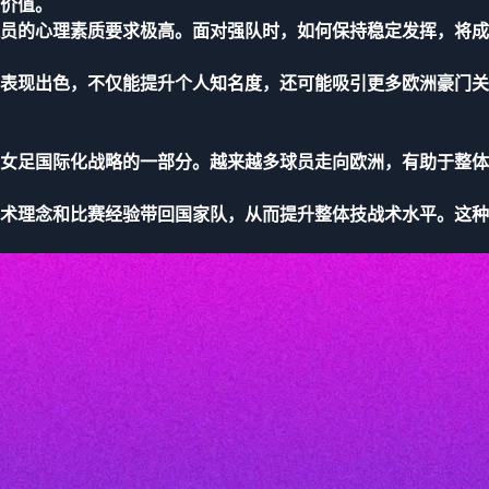
价值。
员的心理素质要求极高。面对强队时，如何保持稳定发挥，将成
表现出色，不仅能提升个人知名度，还可能吸引更多欧洲豪门关
女足国际化战略的一部分。越来越多球员走向欧洲，有助于整体
术理念和比赛经验带回国家队，从而提升整体技战术水平。这种