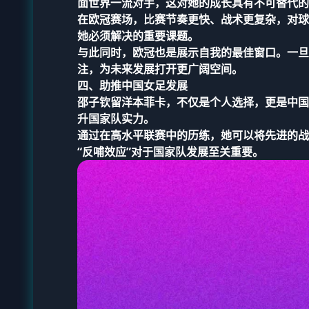
面世界一流对手，这对她的成长具有不可替代的
在欧冠赛场，比赛节奏更快、战术更复杂，对球
她必须解决的重要课题。
与此同时，欧冠也是展示自我的最佳窗口。一旦
注，为未来发展打开更广阔空间。
四、助推中国女足发展
邵子钦留洋本菲卡，不仅是个人选择，更是中国
升国家队实力。
通过在高水平联赛中的历练，她可以将先进的战
“反哺效应”对于国家队发展至关重要。