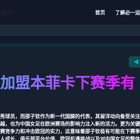
首页
了解
必一运
战欧冠
加盟本菲卡下赛季有
秀球员，而邵子钦作为新一代国脚的代表，其留洋动向备受关注
越，也为中国女足在欧洲赛场的影响力注入新的活力。更为关键
赛竞争力和冲击欧冠的实力，这意味着邵子钦极有可能在下赛季
人成长、俱乐部平台价值、欧冠机遇挑战以及对中国女足的整体