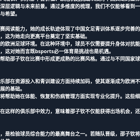
深层逻辑与未来前景。通过多维度的梳理，我们不仅能够看到一
与希望。
赛阅读能力，她的成长轨迹体现了中国女足青训体系逐步完善的
，这为她走向更高平台奠定了坚实基础。
的欧洲足球环境。在这种环境中，球员不仅需要提升身体对抗能
，这对她而言既
bsports必一体育
是挑战也是机遇。
帮助邵子钦在比赛中形成更成熟的比赛风格。通过与不同国家球
乐部在资源投入和青训建设方面持续加码，使其逐渐成为欧洲不
展的基础。
将帮助她在体能、恢复和伤病管理方面实现专业化提升。这些细
在这样的俱乐部中效力，意味着邵子钦不仅能获得出场机会，还
，是检验球员综合能力的最高舞台之一。若随队晋级，邵子钦将